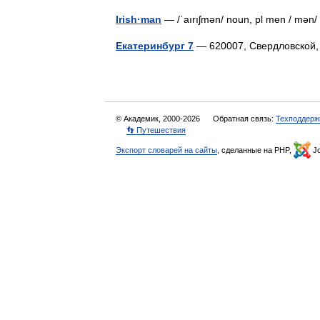
Irish·man
— /ˈaırıʃmən/ noun, pl men / mən/
Екатеринбург 7
— 620007, Свердловской
© Академик, 2000-2026
Обратная связь:
Техподдерж
👣 Путешествия
Экспорт словарей на сайты
, сделанные на PHP,
Jo