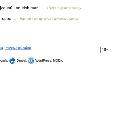
 [count] : an Irish man …
Useful english dictionary
, город …
Населённые пункты и индексы России
ка
,
Реклама на сайте
18+
omla,
Drupal,
WordPress, MODx.