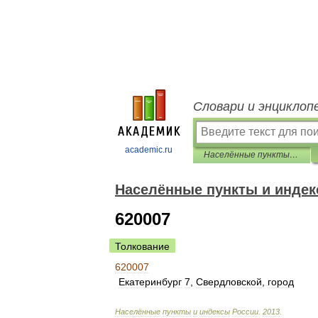
Словари и энциклоп
academic.ru
Населённые пункты и индексы России
Населённые пункты и индек
620007
Толкование
620007
Екатеринбург
7
,
Свердловской
,
город
Населённые
пункты
и
индексы
России
.
2013
.