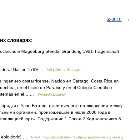
620010
гих словарях:
chschule Magdeburg Stendal Gründung 1991 Trägerschaft
federal Hall en 1789 …
Wikipédia en Français
ingeniero costarricense. Nacido en Cartago, Costa Rica en
oechea, en el Liceo de Paraíso y en el Colegio Científico
 Sistemas en el… …
Wikipedia Español
орядки в Улан Баторе ожесточенные столкновения между
льными органами, произошедшие в июле 2008 года в
«Революцией юрт». Содержание 1 Повод 2 Ход конфликта 3… …
ic epic doric) …
Greek morphological index (Ελληνική μορφολογικούς δείκτες)