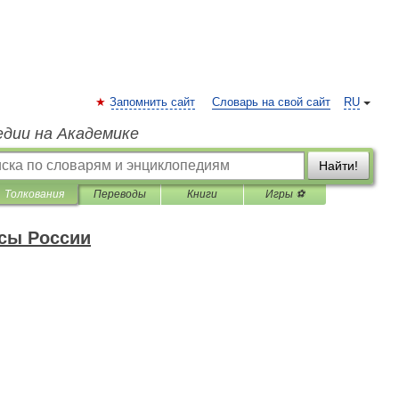
Запомнить сайт
Словарь на свой сайт
RU
едии на Академике
Найти!
Толкования
Переводы
Книги
Игры ⚽
сы России