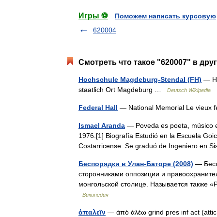
Игры ⚽
Поможем написать курсовую
620004
Смотреть что такое "620007" в дру
Hochschule Magdeburg-Stendal (FH)
— Ho
staatlich Ort Magdeburg …
Deutsch Wikipedia
Federal Hall
— National Memorial Le vieux 
Ismael Aranda
— Poveda es poeta, músico e 
1976.[1] Biografía Estudió en la Escuela Goic
Costarricense. Se graduó de Ingeniero en
Беспорядки в Улан-Баторе (2008)
— Бесп
сторонниками оппозиции и правоохраните
монгольской столице. Называется также 
Википедия
ἀπαλεῖν
— ἀπό ἀλέω grind pres inf act (att